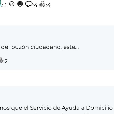
: 1
:4
:4
del buzón ciudadano, este...
:2
mos que el Servicio de Ayuda a Domicilio