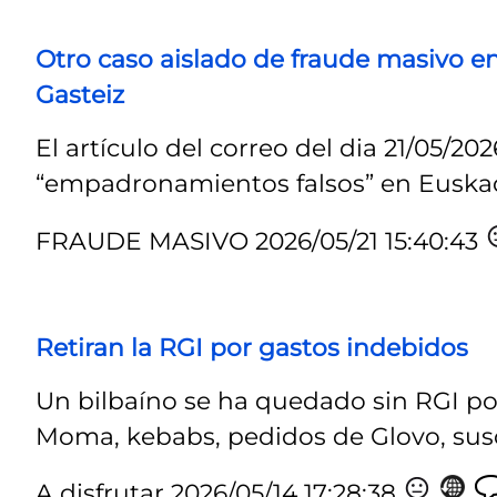
Otro caso aislado de fraude masivo e
Gasteiz
El artículo del correo del dia 21/05/
“empadronamientos falsos” en Euskad
FRAUDE MASIVO
2026/05/21 15:40:43
Retiran la RGI por gastos indebidos
Un bilbaíno se ha quedado sin RGI por
Moma, kebabs, pedidos de Glovo, susc
A disfrutar
2026/05/14 17:28:38