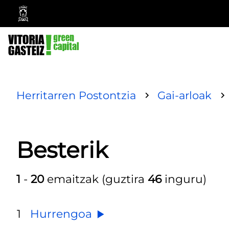
Vitoria-
Gasteizko
Udala
Herritarren Postontzia
Gai-arloak
Besterik
1
-
20
emaitzak (guztira
46
inguru)
1
Hurrengoa