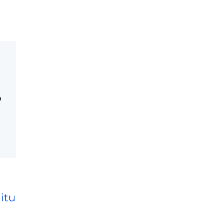
o
itu