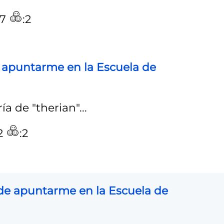
:7
:2
 apuntarme en la Escuela de
a de "therian"...
:2
:2
 de apuntarme en la Escuela de