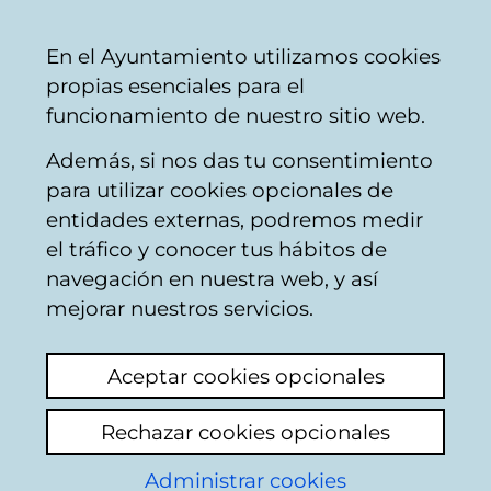
Ayuntamiento
Compartir
Con
Castellano
En el Ayuntamiento utilizamos cookies
Vitoria-
propias esenciales para el
Gasteiz
funcionamiento de nuestro sitio web.
Además, si nos das tu consentimiento
Areas temáticas
para utilizar cookies opcionales de
entidades externas, podremos medir
el tráfico y conocer tus hábitos de
Empleo municipal
navegación en nuestra web, y así
mejorar nuestros servicios.
Del
1
al
20
de un total de
214
resultados
Aceptar cookies opcionales
1
Siguiente
Rechazar cookies opcionales
Añadir nuevo asunto
Administrar cookies