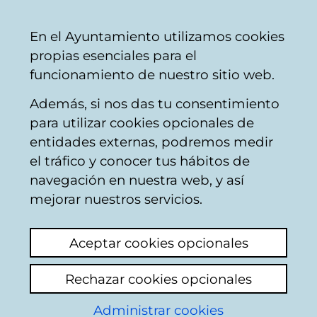
Ayuntamiento
Compartir
Con
Castellano
En el Ayuntamiento utilizamos cookies
Vitoria-
propias esenciales para el
Gasteiz
funcionamiento de nuestro sitio web.
Además, si nos das tu consentimiento
Areas temáticas
para utilizar cookies opcionales de
entidades externas, podremos medir
el tráfico y conocer tus hábitos de
Otros servicios
navegación en nuestra web, y así
sociales
mejorar nuestros servicios.
Del
1
al
20
de un total de
45
resultados
Aceptar cookies opcionales
Rechazar cookies opcionales
1
Siguiente
Administrar cookies