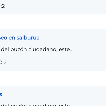
:2
seo en salburua
del buzón ciudadano, este...
:2
s
del buzón ciudadano, este...