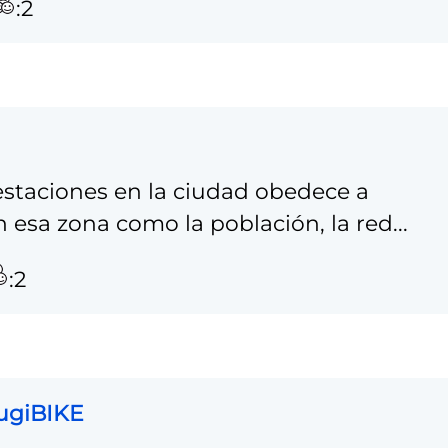
:2
estaciones en la ciudad obedece a
n esa zona como la población, la red...
:2
MugiBIKE