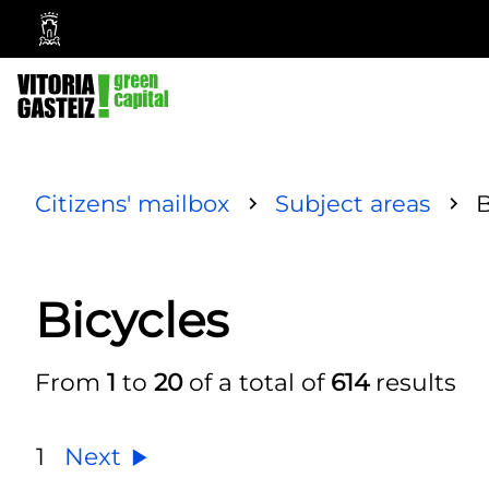
Vitoria-
Gasteiz
City
Council
Citizens' mailbox
Subject areas
B
Bicycles
From
1
to
20
of a total of
614
results
1
Next