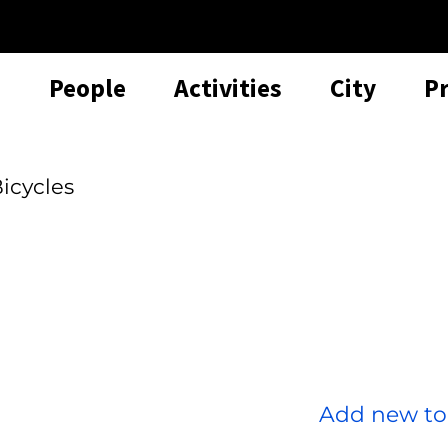
People
Activities
City
P
icycles
Add new to