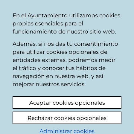
Vitoria-
Share
Con
English
En el Ayuntamiento utilizamos cookies
Gasteiz
propias esenciales para el
City
funcionamiento de nuestro sitio web.
Council
Además, si nos das tu consentimiento
Subject areas
para utilizar cookies opcionales de
entidades externas, podremos medir
el tráfico y conocer tus hábitos de
Other tourism issues
navegación en nuestra web, y así
mejorar nuestros servicios.
Add new topic
Turismo
Aceptar cookies opcionales
Para un funcionamiento más eficaz del
Rechazar cookies opcionales
buzón ciudadano, este...
Administrar cookies