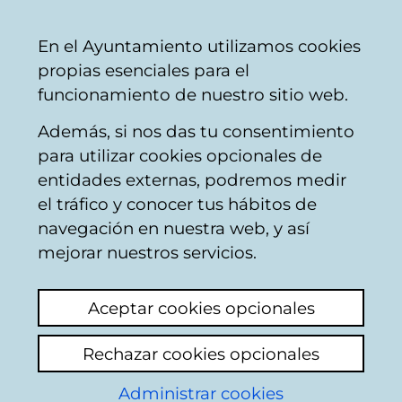
Vitoria-
Share
Con
English
En el Ayuntamiento utilizamos cookies
Gasteiz
propias esenciales para el
City
funcionamiento de nuestro sitio web.
Council
Además, si nos das tu consentimiento
Subject areas
para utilizar cookies opcionales de
entidades externas, podremos medir
el tráfico y conocer tus hábitos de
Cemeteries
navegación en nuestra web, y así
mejorar nuestros servicios.
From
1
to
20
of a total of
25
results
Aceptar cookies opcionales
1
Next
Rechazar cookies opcionales
Add new topic
Administrar cookies