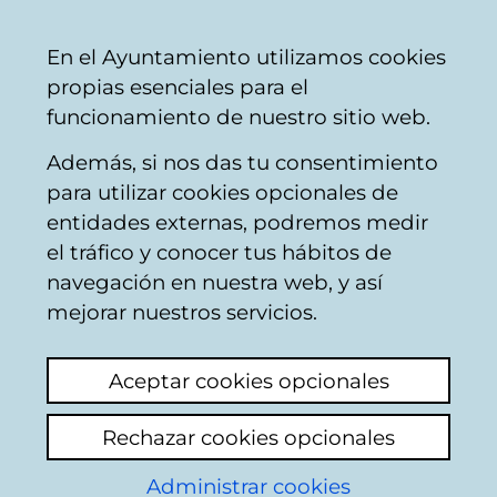
Ayuntamiento
Compartir
Con
Castellano
En el Ayuntamiento utilizamos cookies
Vitoria-
propias esenciales para el
Gasteiz
funcionamiento de nuestro sitio web.
Además, si nos das tu consentimiento
Areas temáticas
para utilizar cookies opcionales de
entidades externas, podremos medir
el tráfico y conocer tus hábitos de
Instalaciones
navegación en nuestra web, y así
socioculturales
mejorar nuestros servicios.
Del
1
al
20
de un total de
174
resultados
Aceptar cookies opcionales
Rechazar cookies opcionales
1
Siguiente
Administrar cookies