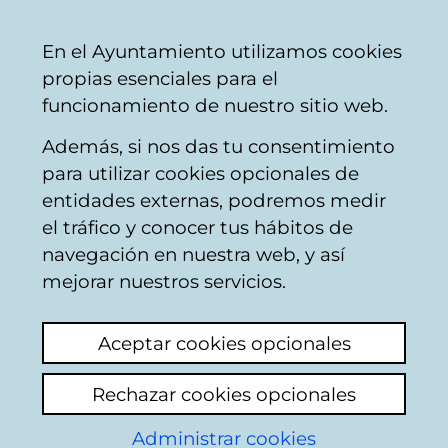
Ayuntamiento
Compartir
Con
Castellano
En el Ayuntamiento utilizamos cookies
Vitoria-
propias esenciales para el
Gasteiz
funcionamiento de nuestro sitio web.
Además, si nos das tu consentimiento
Areas temáticas
para utilizar cookies opcionales de
entidades externas, podremos medir
el tráfico y conocer tus hábitos de
Otros vía pública
navegación en nuestra web, y así
mejorar nuestros servicios.
Del
1
al
20
de un total de
612
resultados
Aceptar cookies opcionales
1
Siguiente
Rechazar cookies opcionales
Añadir nuevo asunto
Administrar cookies