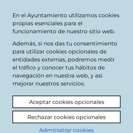
Ayuntamiento
Compartir
Con
Castellano
En el Ayuntamiento utilizamos cookies
Vitoria-
propias esenciales para el
Gasteiz
funcionamiento de nuestro sitio web.
Además, si nos das tu consentimiento
Areas temáticas
para utilizar cookies opcionales de
entidades externas, podremos medir
el tráfico y conocer tus hábitos de
TUVISA. Autobuses
navegación en nuestra web, y así
urbanos
mejorar nuestros servicios.
Del
1
al
20
de un total de
1311
resultados
Aceptar cookies opcionales
Rechazar cookies opcionales
1
Siguiente
Administrar cookies