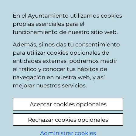
Ayuntamiento
Compartir
Con
Castellano
En el Ayuntamiento utilizamos cookies
Vitoria-
propias esenciales para el
Gasteiz
funcionamiento de nuestro sitio web.
Además, si nos das tu consentimiento
Areas temáticas
para utilizar cookies opcionales de
entidades externas, podremos medir
el tráfico y conocer tus hábitos de
Otros movilidad y
navegación en nuestra web, y así
transporte
mejorar nuestros servicios.
Del
1
al
20
de un total de
238
resultados
Aceptar cookies opcionales
Rechazar cookies opcionales
1
Siguiente
Administrar cookies