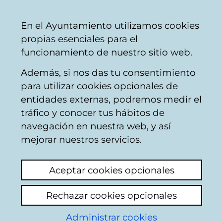
Ayuntamiento
Compartir
Con
Castellano
En el Ayuntamiento utilizamos cookies
Vitoria-
propias esenciales para el
Gasteiz
funcionamiento de nuestro sitio web.
Además, si nos das tu consentimiento
para utilizar cookies opcionales de
Open data
entidades externas, podremos medir el
tráfico y conocer tus hábitos de
Vitoria-Gasteiz
navegación en nuestra web, y así
mejorar nuestros servicios.
Aceptar cookies opcionales
Rechazar cookies opcionales
Administrar cookies