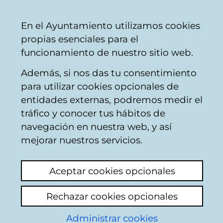
Ayuntamiento
Compartir
Con
Castellano
En el Ayuntamiento utilizamos cookies
Vitoria-
propias esenciales para el
Gasteiz
funcionamiento de nuestro sitio web.
Además, si nos das tu consentimiento
para utilizar cookies opcionales de
Open data
entidades externas, podremos medir el
tráfico y conocer tus hábitos de
Vitoria-Gasteiz
navegación en nuestra web, y así
mejorar nuestros servicios.
Aceptar cookies opcionales
Rechazar cookies opcionales
Administrar cookies