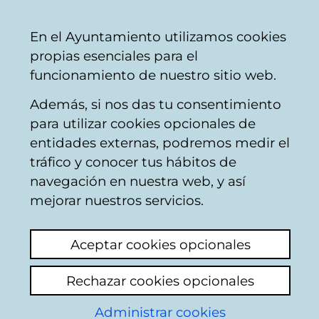
Ayuntamiento
Compartir
Con
Castellano
En el Ayuntamiento utilizamos cookies
Vitoria-
propias esenciales para el
Gasteiz
funcionamiento de nuestro sitio web.
Además, si nos das tu consentimiento
para utilizar cookies opcionales de
Open data
entidades externas, podremos medir el
tráfico y conocer tus hábitos de
Vitoria-Gasteiz
navegación en nuestra web, y así
mejorar nuestros servicios.
Aceptar cookies opcionales
Rechazar cookies opcionales
Administrar cookies