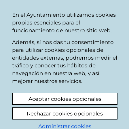
Vitoria-
Share
Con
English
En el Ayuntamiento utilizamos cookies
Gasteiz
propias esenciales para el
City
funcionamiento de nuestro sitio web.
Council
Además, si nos das tu consentimiento
para utilizar cookies opcionales de
Open data
entidades externas, podremos medir el
tráfico y conocer tus hábitos de
Vitoria-Gasteiz
navegación en nuestra web, y así
mejorar nuestros servicios.
Aceptar cookies opcionales
Rechazar cookies opcionales
Administrar cookies