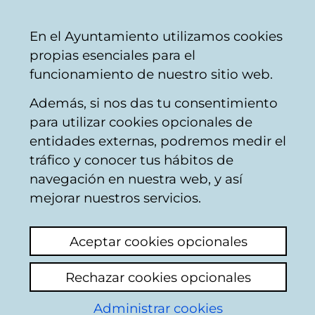
Mairie
Partager
Con
Français
En el Ayuntamiento utilizamos cookies
de
propias esenciales para el
Vitoria-
funcionamiento de nuestro sitio web.
Gasteiz
Además, si nos das tu consentimiento
para utilizar cookies opcionales de
Open data
entidades externas, podremos medir el
tráfico y conocer tus hábitos de
Vitoria-Gasteiz
navegación en nuestra web, y así
mejorar nuestros servicios.
Aceptar cookies opcionales
Rechazar cookies opcionales
Administrar cookies