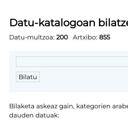
Datu-katalogoan bilatz
Datu-multzoa:
200
Artxibo:
855
Bilatu
Bilaketa askeaz gain, kategorien arab
dauden datuak: