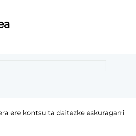
ea
era ere kontsulta daitezke eskuragarri