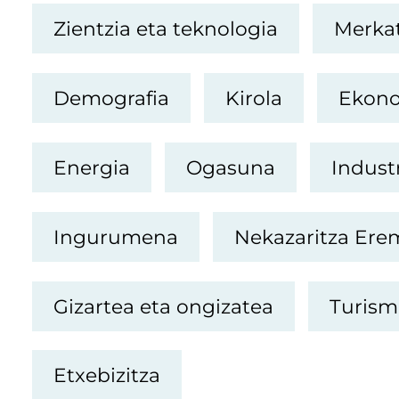
Zientzia eta teknologia
Merkat
Demografia
Kirola
Ekon
Energia
Ogasuna
Indust
Ingurumena
Nekazaritza Er
Gizartea eta ongizatea
Turis
Etxebizitza