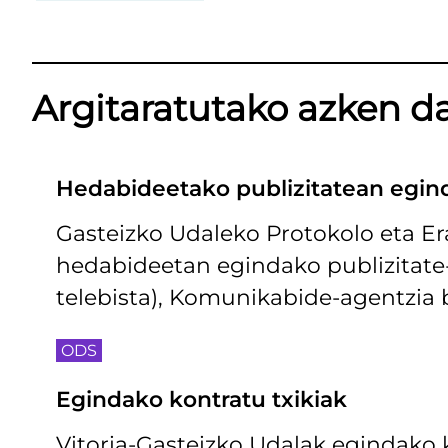
Argitaratutako azken d
Hedabideetako publizitatean egin
Gasteizko Udaleko Protokolo eta E
hedabideetan egindako publizitate-g
telebista), Komunikabide-agentzia 
ODS
Egindako kontratu txikiak
Vitoria-Gasteizko Udalak egindako k