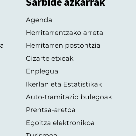
Sarbide azkarrak
Agenda
Herritarrentzako arreta
oa
Herritarren postontzia
Gizarte etxeak
Enplegua
Ikerlan eta Estatistikak
Auto-tramitazio bulegoak
Prentsa-aretoa
Egoitza elektronikoa
Turismoa