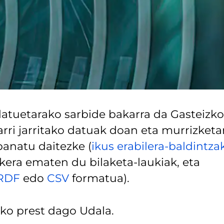
atuetarako sarbide bakarra da Gasteizko
arri jarritako datuak doan eta murrizketa
 banatu daitezke (
ikus erabilera-baldintza
era ematen du bilaketa-laukiak, eta
RDF
edo
CSV
formatua).
ko prest dago Udala.