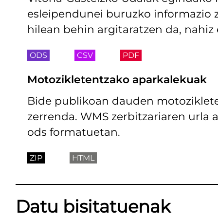
esleipendunei buruzko informazio z
hilean behin argitaratzen da, nahi
ODS
CSV
PDF
Motozikletentzako aparkalekuak
Bide publikoan dauden motoziklet
zerrenda. WMS zerbitzariaren urla a
ods formatuetan.
ZIP
HTML
Datu bisitatuenak