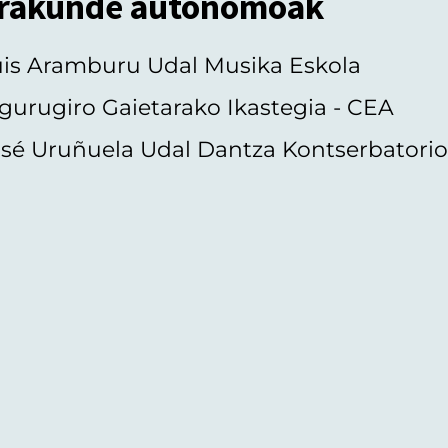
rakunde autonomoak
uis Aramburu Udal Musika Eskola
gurugiro Gaietarako Ikastegia - CEA
sé Uruñuela Udal Dantza Kontserbatori