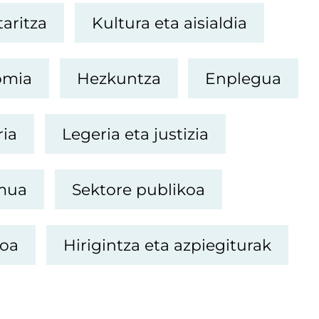
aritza
Kultura eta aisialdia
omia
Hezkuntza
Enplegua
ria
Legeria eta justizia
emua
Sektore publikoa
moa
Hirigintza eta azpiegiturak