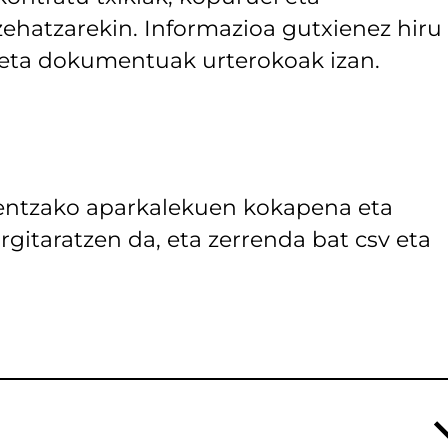
ehatzarekin. Informazioa gutxienez hiru
z eta dokumentuak urterokoak izan.
entzako aparkalekuen kokapena eta
rgitaratzen da, eta zerrenda bat csv eta