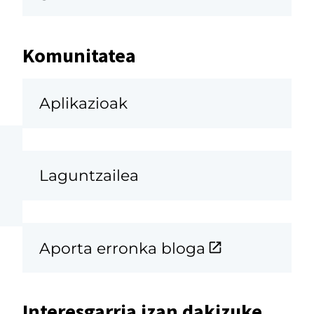
Komunitatea
Aplikazioak
Laguntzailea
Aporta erronka bloga
Interesgarria izan dakizuke