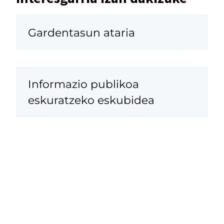
Gardentasun ataria
Informazio publikoa
eskuratzeko eskubidea