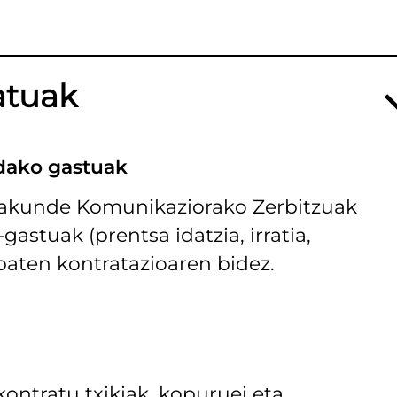
atuak
dako gastuak
rakunde Komunikaziorako Zerbitzuak
astuak (prentsa idatzia, irratia,
baten kontratazioaren bidez.
ontratu txikiak, kopuruei eta