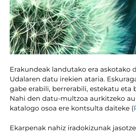
Erakundeak landutako era askotako d
Udalaren datu irekien ataria. Eskurag
gabe erabili, berrerabili, estekatu eta
Nahi den datu-multzoa aurkitzeko auk
katalogo osoa ere kontsulta daiteke (
Ekarpenak nahiz iradokizunak jasotze