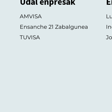
Udal enpresak
E
AMVISA
L
Ensanche 21 Zabalgunea
In
TUVISA
Jo