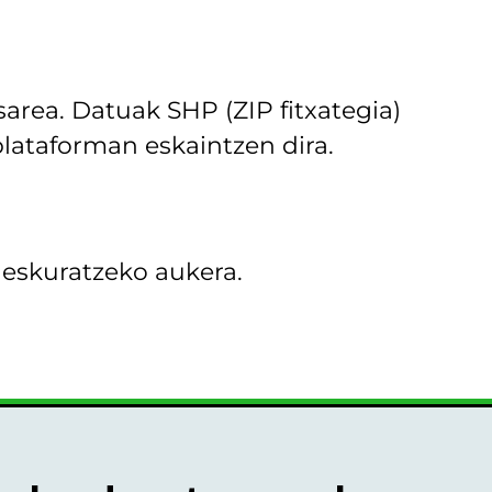
area. Datuak SHP (ZIP fitxategia)
lataforman eskaintzen dira.
 eskuratzeko aukera.