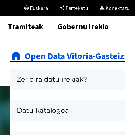
Euskara
Partekatu
Konektatu
Tramiteak
Gobernu irekia
Open Data Vitoria-Gasteiz
Zer dira datu irekiak?
Datu-katalogoa