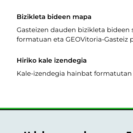
Bizikleta bideen mapa
Gasteizen dauden bizikleta bideen s
formatuan eta GEOVitoria-Gasteiz p
Hiriko kale izendegia
Kale-izendegia hainbat formatutan