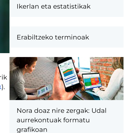
Ikerlan eta estatistikak
Erabiltzeko terminoak
rik
k
).
Nora doaz nire zergak: Udal
aurrekontuak formatu
grafikoan