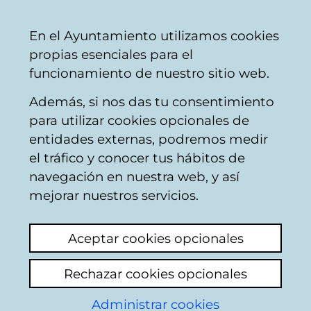
Ayuntamiento
Compartir
Con
Castellano
En el Ayuntamiento utilizamos cookies
Vitoria-
propias esenciales para el
Gasteiz
funcionamiento de nuestro sitio web.
Además, si nos das tu consentimiento
Resultado de la
para utilizar cookies opcionales de
búsqueda
entidades externas, podremos medir
el tráfico y conocer tus hábitos de
navegación en nuestra web, y así
mejorar nuestros servicios.
Aceptar cookies opcionales
Rechazar cookies opcionales
Del
1
al
13
de un total de
13
resultados.
Etiquetas:
Anillo verde
.
Administrar cookies