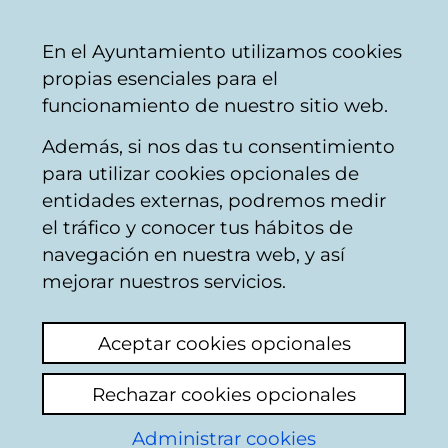
Ayuntamiento
Compartir
Con
Castellano
En el Ayuntamiento utilizamos cookies
Vitoria-
propias esenciales para el
Gasteiz
funcionamiento de nuestro sitio web.
Además, si nos das tu consentimiento
Resultado de la
para utilizar cookies opcionales de
búsqueda
entidades externas, podremos medir
el tráfico y conocer tus hábitos de
navegación en nuestra web, y así
mejorar nuestros servicios.
Aceptar cookies opcionales
Rechazar cookies opcionales
Del
1
al
15
de un total de
15
resultados.
Etiquetas:
Tiempo libre
.
Administrar cookies