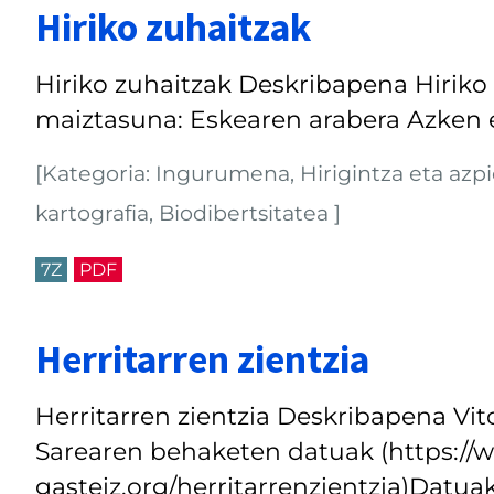
Hiriko zuhaitzak
Hiriko zuhaitzak Deskribapena Hiriko
maiztasuna: Eskearen arabera Azken e
[Kategoria: Ingurumena, Hirigintza eta azp
kartografia, Biodibertsitatea ]
7Z
PDF
Herritarren zientzia
Herritarren zientzia Deskribapena Vit
Sarearen behaketen datuak (https://w
gasteiz.org/herritarrenzientzia)Dat