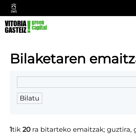
Vitoria-
Gasteizko
Udala
Bilaketaren emaitz
1
tik
20
ra bitarteko emaitzak; guztira,