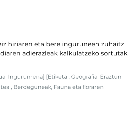
iz hiriaren eta bere inguruneen zuhaitz
diaren adierazleak kalkulatzeko sortuta
, Ingurumena] [Etiketa : Geografia, Eraztun
atea , Berdeguneak, Fauna eta floraren