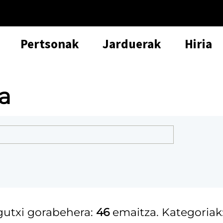
Pertsonak
Jarduerak
Hiria
a
 gutxi gorabehera:
46
emaitza. Kategoriak