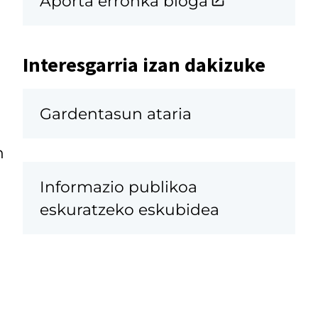
Aporta erronka bloga
Interesgarria izan dakizuke
Gardentasun ataria
n
Informazio publikoa
eskuratzeko eskubidea