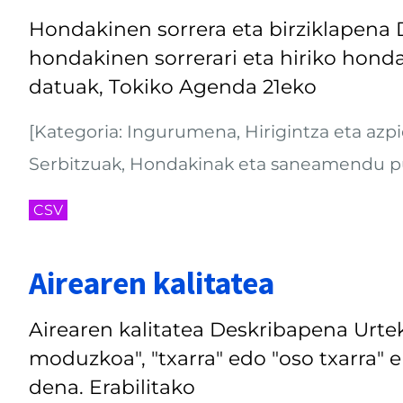
Hondakinen sorrera eta birziklapena 
hondakinen sorrerari eta hiriko honda
datuak, Tokiko Agenda 21eko
[Kategoria: Ingurumena, Hirigintza eta azpie
Serbitzuak, Hondakinak eta saneamendu p
CSV
Airearen kalitatea
Airearen kalitatea Deskribapena Urteko
moduzkoa", "txarra" edo "oso txarra"
dena. Erabilitako