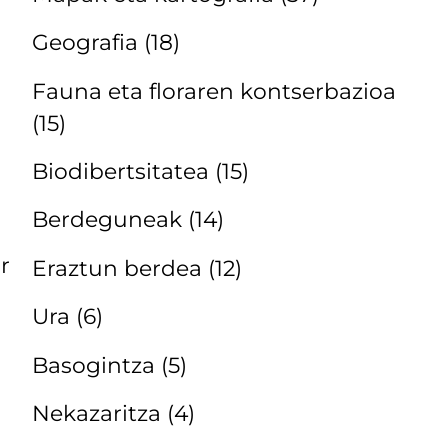
Geografia
(18)
Fauna eta floraren kontserbazioa
(15)
Biodibertsitatea
(15)
Berdeguneak
(14)
r
Eraztun berdea
(12)
Ura
(6)
Basogintza
(5)
Nekazaritza
(4)