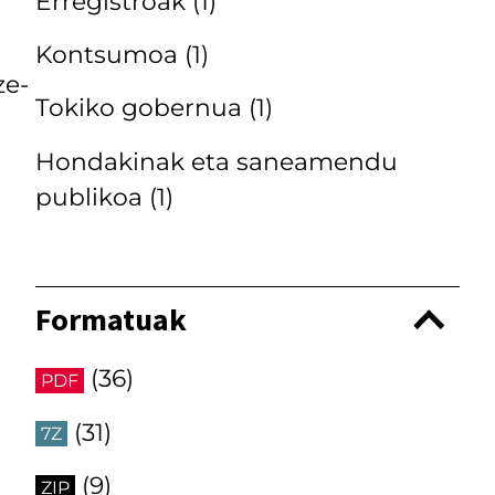
Erregistroak
(1)
Kontsumoa
(1)
ze-
Tokiko gobernua
(1)
Hondakinak eta saneamendu
publikoa
(1)
Formatuak
(36)
PDF
(31)
7Z
(9)
ZIP