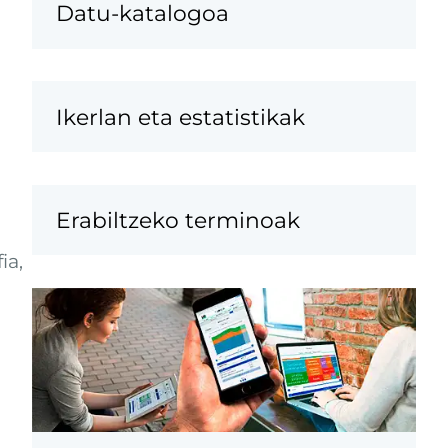
Datu-katalogoa
Ikerlan eta estatistikak
Erabiltzeko terminoak
ia,