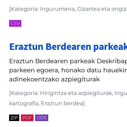
[Kategoria: Ingurumena, Gizartea eta ongizat
CSV
Eraztun Berdearen parkea
Eraztun Berdearen parkeak Deskribap
parkeen egoera, honako datu hauekin
adinekoentzako azpiegiturak
[Kategoria: Hirigintza eta azpiegiturak, I
kartografia, Eraztun berdea]
ZIP
PDF
ODS