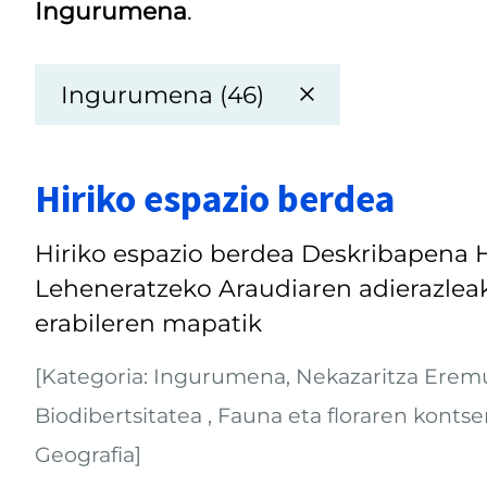
Ingurumena
.
Ingurumena (46)
Hiriko espazio berdea
Hiriko espazio berdea Deskribapena 
Leheneratzeko Araudiaren adierazleak 
erabileren mapatik
[Kategoria: Ingurumena, Nekazaritza Eremu
Biodibertsitatea , Fauna eta floraren konts
Geografia]