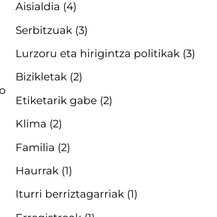
Aisialdia
(4)
Serbitzuak
(3)
Lurzoru eta hirigintza politikak
(3)
Bizikletak
(2)
ko
Etiketarik gabe
(2)
Klima
(2)
Familia
(2)
Haurrak
(1)
Iturri berriztagarriak
(1)