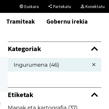
Euskara
Partekatu
Konektatu
Tramiteak
Gobernu irekia
Kategoriak
Ingurumena (46)
Etiketak
:
Mapak eta kartografia
(37)