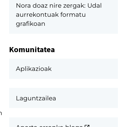
Nora doaz nire zergak: Udal
aurrekontuak formatu
grafikoan
Komunitatea
Aplikazioak
Laguntzailea
n