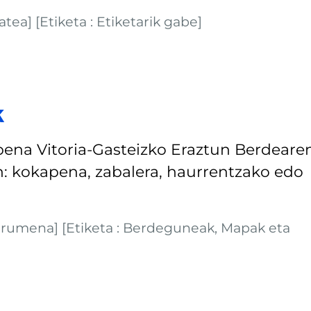
ea] [Etiketa : Etiketarik gabe]
k
ena Vitoria-Gasteizko Eraztun Berdeare
: kokapena, zabalera, haurrentzako edo
ngurumena] [Etiketa : Berdeguneak, Mapak eta