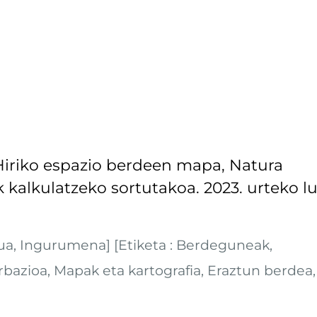
Hiriko espazio berdeen mapa, Natura
kalkulatzeko sortutakoa. 2023. urteko lu
a, Ingurumena] [Etiketa : Berdeguneak,
erbazioa, Mapak eta kartografia, Eraztun berdea,