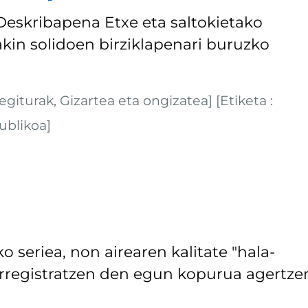
Deskribapena Etxe eta saltokietako
kin solidoen birziklapenari buruzko
giturak, Gizartea eta ongizatea] [Etiketa :
ublikoa]
 seriea, non airearen kalitate "hala-
 erregistratzen den egun kopurua agertze