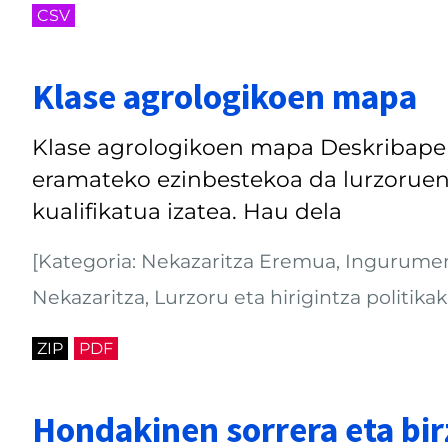
CSV
Klase agrologikoen mapa
Klase agrologikoen mapa Deskribapen
eramateko ezinbestekoa da lurzoruen
kualifikatua izatea. Hau dela
[Kategoria: Nekazaritza Eremua, Ingurumena
Nekazaritza, Lurzoru eta hirigintza politikak
ZIP
PDF
Hondakinen sorrera eta bir