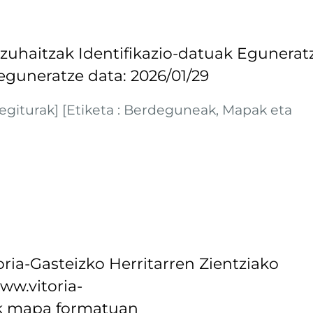
 zuhaitzak Identifikazio-datuak Egunerat
guneratze data: 2026/01/29
iegiturak] [Etiketa : Berdeguneak, Mapak eta
oria-Gasteizko Herritarren Zientziako
ww.vitoria-
uak mapa formatuan