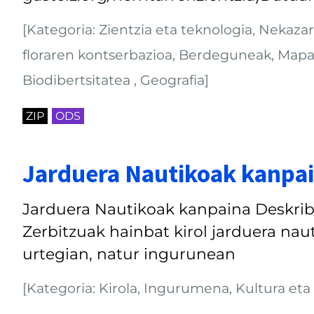
[Kategoria: Zientzia eta teknologia, Nekaza
floraren kontserbazioa, Berdeguneak, Mapak
Biodibertsitatea , Geografia]
ZIP
ODS
Jarduera Nautikoak kanpa
Jarduera Nautikoak kanpaina Deskrib
Zerbitzuak hainbat kirol jarduera nau
urtegian, natur ingurunean
[Kategoria: Kirola, Ingurumena, Kultura eta a