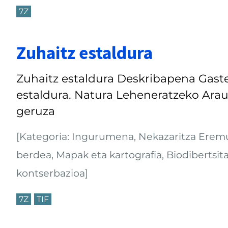
7Z
Zuhaitz estaldura
Zuhaitz estaldura Deskribapena Gaste
estaldura. Natura Leheneratzeko Arau
geruza
[Kategoria: Ingurumena, Nekazaritza Eremua
berdea, Mapak eta kartografia, Biodibertsit
kontserbazioa]
7Z
TIF