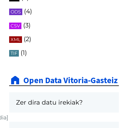
(4)
ODS
(3)
CSV
(2)
XML
(1)
TIF
Open Data Vitoria-Gasteiz
Zer dira datu irekiak?
dia]