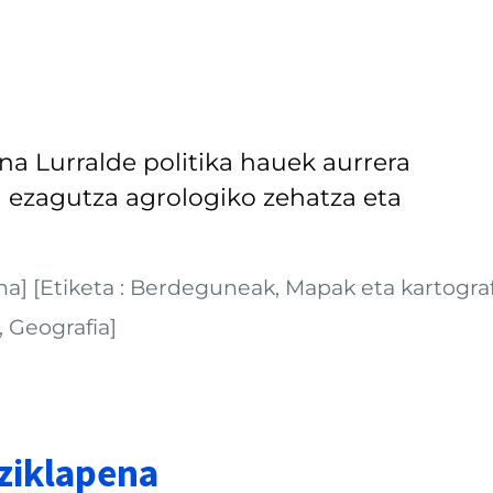
a Lurralde politika hauek aurrera
 ezagutza agrologiko zehatza eta
] [Etiketa : Berdeguneak, Mapak eta kartograf
, Geografia]
ziklapena