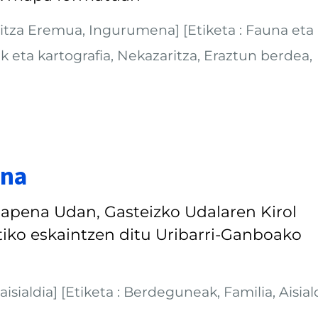
ritza Eremua, Ingurumena] [Etiketa : Fauna eta
 eta kartografia, Nekazaritza, Eraztun berdea,
ina
apena Udan, Gasteizko Udalaren Kirol
tiko eskaintzen ditu Uribarri-Ganboako
isialdia] [Etiketa : Berdeguneak, Familia, Aisial