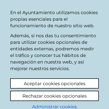
Ayuntamiento
Compartir
Con
Castellano
En el Ayuntamiento utilizamos cookies
Vitoria-
propias esenciales para el
Gasteiz
funcionamiento de nuestro sitio web.
Además, si nos das tu consentimiento
Resultado de la
para utilizar cookies opcionales de
búsqueda
entidades externas, podremos medir
el tráfico y conocer tus hábitos de
navegación en nuestra web, y así
mejorar nuestros servicios.
Aceptar cookies opcionales
Rechazar cookies opcionales
Del
1
al
2
de un total de
2
resultados.
Categorías:
Demografía
.
Administrar cookies