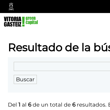
Vitoria-
Gasteiz
City
Council
Resultado de la b
Del
1
al
6
de un total de
6
resultados. 