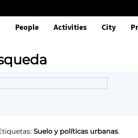
People
Activities
City
P
úsqueda
Etiquetas:
Suelo y políticas urbanas
.