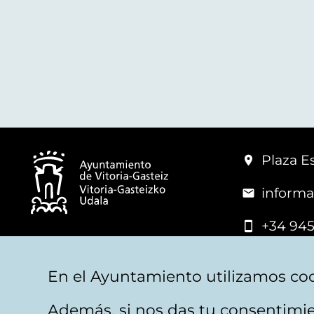
Plaza Es
informa
+34 945
© Vitoria-Gasteiz City Hall
En el Ayuntamiento utilizamos coo
Además, si nos das tu consentimie