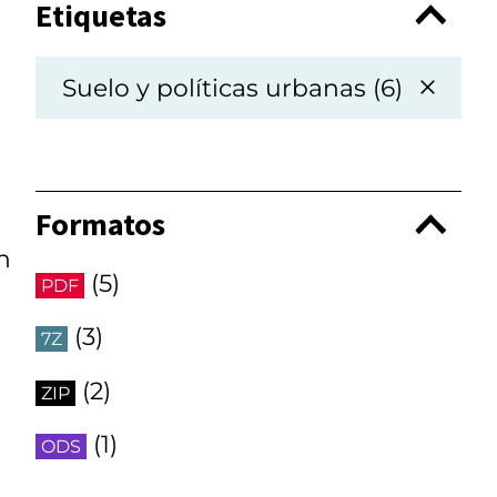
Etiquetas
Suelo y políticas urbanas (6)
Formatos
n
(5)
PDF
(3)
7Z
(2)
ZIP
(1)
ODS