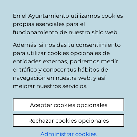
Ayuntamiento
Compartir
Con
Castellano
En el Ayuntamiento utilizamos cookies
Vitoria-
propias esenciales para el
Gasteiz
funcionamiento de nuestro sitio web.
Además, si nos das tu consentimiento
Ya ha finalizado el plazo para rellenar el
para utilizar cookies opcionales de
formulario
HEI CONOCE VITORIA-GASTEIZ:
entidades externas, podremos medir
Visita al Ayuntamiento
.
el tráfico y conocer tus hábitos de
navegación en nuestra web, y así
mejorar nuestros servicios.
Aceptar cookies opcionales
Empresas municipales
Rechazar cookies opcionales
AMVISA
Administrar cookies
Ensanche 21 Zabalgunea