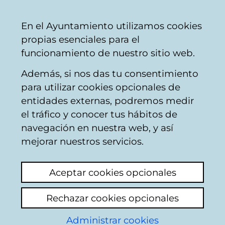
Mairie
Partager
Con
Français
En el Ayuntamiento utilizamos cookies
de
propias esenciales para el
Vitoria-
funcionamiento de nuestro sitio web.
Gasteiz
Además, si nos das tu consentimiento
Ya ha finalizado el plazo para rellenar el
para utilizar cookies opcionales de
formulario
.
.
entidades externas, podremos medir
el tráfico y conocer tus hábitos de
navegación en nuestra web, y así
mejorar nuestros servicios.
Sociétés municipales
Aceptar cookies opcionales
AMVISA
Rechazar cookies opcionales
Ensanche 21 Zabalgunea
Administrar cookies