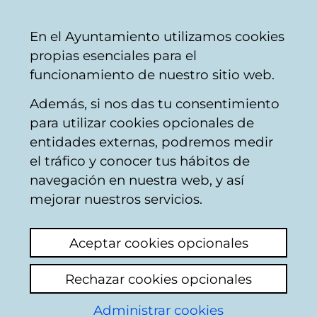
Ayuntamiento
Compartir
Con
Castellano
En el Ayuntamiento utilizamos cookies
Vitoria-
propias esenciales para el
Gasteiz
funcionamiento de nuestro sitio web.
Además, si nos das tu consentimiento
El formulario al que estás intentando
para utilizar cookies opcionales de
acceder no existe.
entidades externas, podremos medir
el tráfico y conocer tus hábitos de
navegación en nuestra web, y así
mejorar nuestros servicios.
Empresas municipales
Aceptar cookies opcionales
AMVISA
Rechazar cookies opcionales
Ensanche 21 Zabalgunea
Administrar cookies