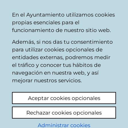
Ayuntamiento
Compartir
Con
Castellano
En el Ayuntamiento utilizamos cookies
Vitoria-
propias esenciales para el
Gasteiz
funcionamiento de nuestro sitio web.
Además, si nos das tu consentimiento
Ya ha finalizado el plazo para rellenar el
para utilizar cookies opcionales de
formulario
BIZILEKU: aparcamientos
entidades externas, podremos medir
seguros para bicicletas 2026
.
el tráfico y conocer tus hábitos de
navegación en nuestra web, y así
mejorar nuestros servicios.
Aceptar cookies opcionales
Empresas municipales
Rechazar cookies opcionales
AMVISA
Administrar cookies
Ensanche 21 Zabalgunea