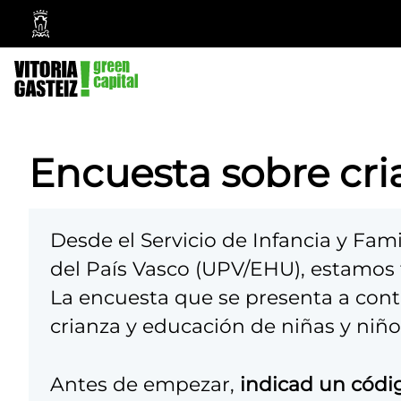
Ayuntamiento
Vitoria-
Gasteiz
Encuesta sobre cri
Desde el Servicio de Infancia y Fam
del País Vasco (UPV/EHU), estamos t
A
La encuesta que se presenta a cont
b
crianza y educación de niñas y niño
s
t
Antes de empezar,
indicad un códi
e