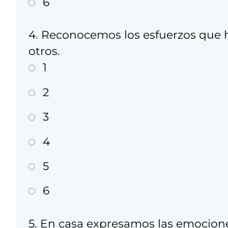
6
4. Reconocemos los esfuerzos que h
otros.
1
2
3
4
5
6
5. En casa expresamos las emociones