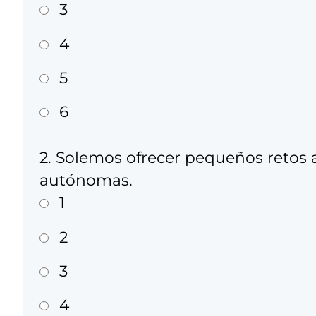
3
4
5
6
2. Solemos ofrecer pequeños retos a
autónomas.
1
2
3
4