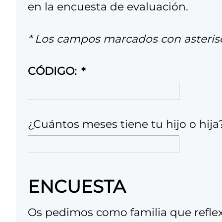
en la encuesta de evaluación.
n
e
* Los campos marcados con asterisc
r
s
CÓDIGO:
e
¿Cuántos meses tiene tu hijo o hija
ENCUESTA
Os pedimos como familia que reflex