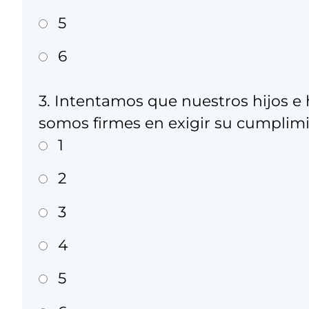
5
6
3. Intentamos que nuestros hijos e h
somos firmes en exigir su cumplimi
1
2
3
4
5