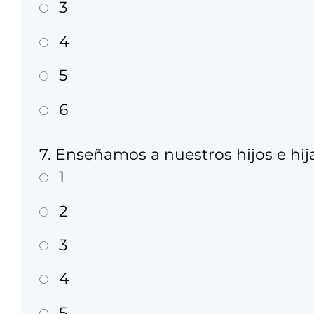
3
4
5
6
7. Enseñamos a nuestros hijos e hija
1
2
3
4
5