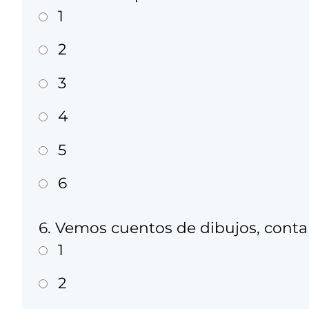
1
2
3
4
5
6
6. Vemos cuentos de dibujos, contam
1
2