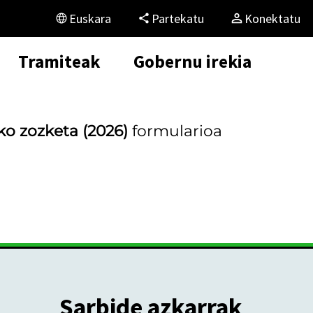
Euskara
Partekatu
Konektatu
Tramiteak
Gobernu irekia
o zozketa (2026)
formularioa
Sarbide azkarrak