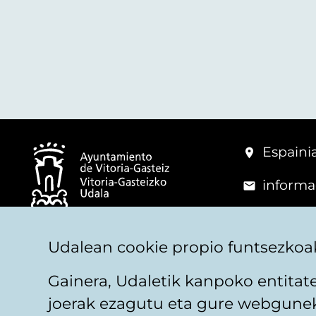
Espainia
informa
+34 945
© Vitoria-Gasteizko Udala
Udalean cookie propio funtsezkoak
Gainera, Udaletik kanpoko entita
joerak ezagutu eta gure webguneko