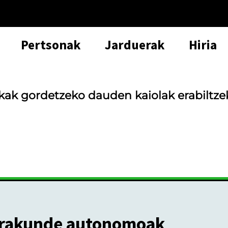
Pertsonak
Jarduerak
Hiria
k gordetzeko dauden kaiolak erabiltzek
rakunde autonomoak