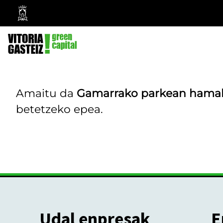
Vitoria-
Gasteizko
Udala
Amaitu da
Gamarrako parkean hamaka
betetzeko epea.
Udal enpresak
E