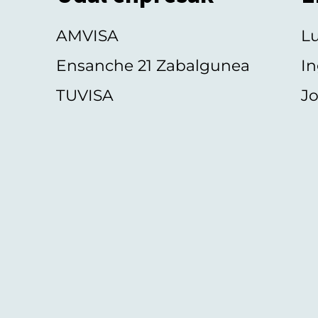
AMVISA
L
Ensanche 21 Zabalgunea
In
TUVISA
Jo