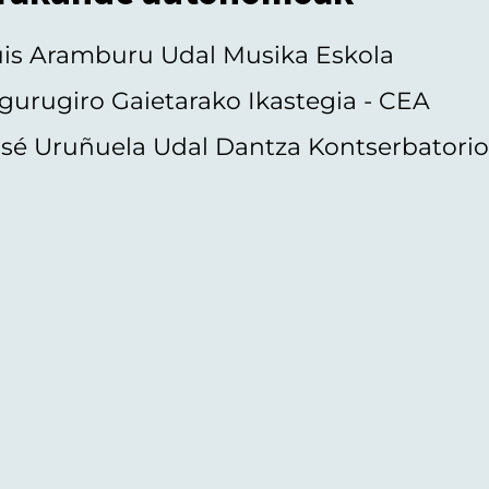
uis Aramburu Udal Musika Eskola
gurugiro Gaietarako Ikastegia - CEA
sé Uruñuela Udal Dantza Kontserbatori