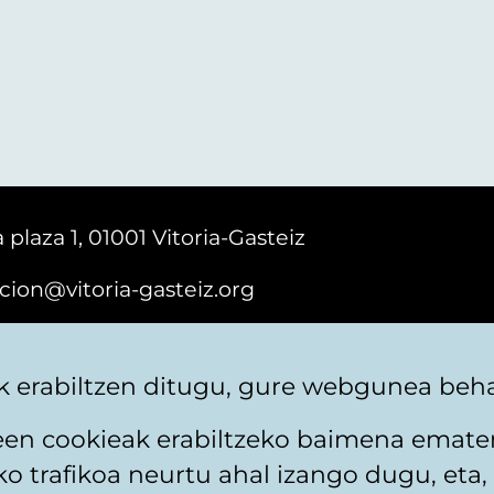
 plaza 1, 01001 Vitoria-Gasteiz
cion@vitoria-gasteiz.org
161616
 erabiltzen ditugu, gure webgunea behar
teen cookieak erabiltzeko baimena emate
 trafikoa neurtu ahal izango dugu, eta, 