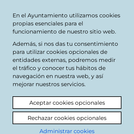
Ayuntamiento
Compartir
Con
Castellano
En el Ayuntamiento utilizamos cookies
Vitoria-
propias esenciales para el
Gasteiz
funcionamiento de nuestro sitio web.
Además, si nos das tu consentimiento
Ya ha finalizado el plazo para rellenar el
para utilizar cookies opcionales de
formulario
Inscripción en HIGA: encuentro
entidades externas, podremos medir
de jóvenes hablantes de lenguas
el tráfico y conocer tus hábitos de
minorizadas
.
navegación en nuestra web, y así
mejorar nuestros servicios.
Aceptar cookies opcionales
Empresas municipales
Rechazar cookies opcionales
AMVISA
Administrar cookies