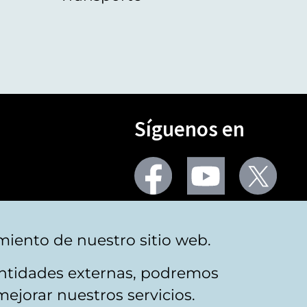
Síguenos en
Seguir
Seguir
Segu
en
en
en
facebook
youtube
X
(Twi
Más redes
miento de nuestro sitio web.
 entidades externas, podremos
mejorar nuestros servicios.