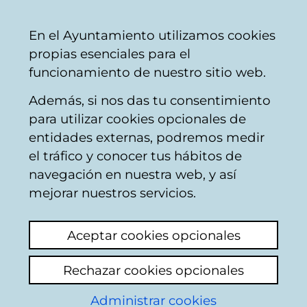
Vitoria-
Share
Con
English
En el Ayuntamiento utilizamos cookies
Gasteiz
propias esenciales para el
City
funcionamiento de nuestro sitio web.
Council
Además, si nos das tu consentimiento
The term to complete the form
para utilizar cookies opcionales de
Participación en el concurso FotoArte 2026
entidades externas, podremos medir
has already expired.
el tráfico y conocer tus hábitos de
navegación en nuestra web, y así
mejorar nuestros servicios.
Aceptar cookies opcionales
Municipal corporations
Rechazar cookies opcionales
AMVISA
Administrar cookies
Ensanche 21 Zabalgunea