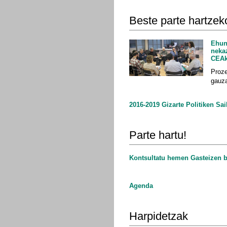
Beste parte hartzek
Ehun
nekaz
CEAk
Proze
gauza
2016-2019 Gizarte Politiken Sai
Parte hartu!
Kontsultatu hemen Gasteizen b
Agenda
Harpidetzak