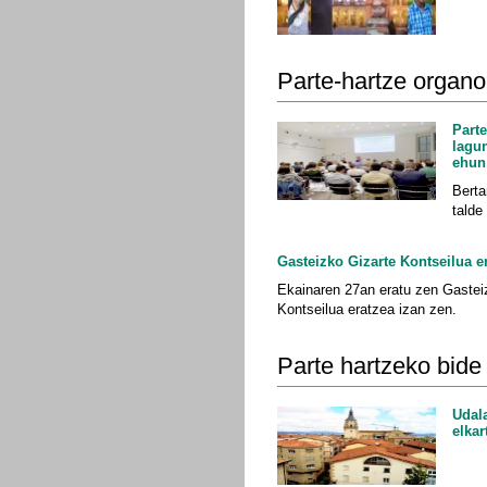
Parte-hartze organ
Part
lagun
ehun
Berta
talde
Gasteizko Gizarte Kontseilua e
Ekainaren 27an eratu zen Gastei
Kontseilua eratzea izan zen.
Parte hartzeko bide
Udal
elkar