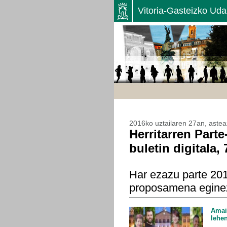
Vitoria-Gasteizko Uda
2016ko uztailaren 27an, aste
Herritarren Parte
buletin digitala, 
Har ezazu parte 20
proposamena egine
Amai
lehe