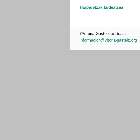
Harpidetzak kudeatzea
©Vitoria-Gasteizko Udala
informacion@vitoria-gasteiz.org