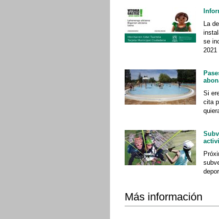
Info
La de
insta
se in
2021
Pase
abon
Si er
cita 
quier
Subv
activ
Próxi
subve
depor
Más información