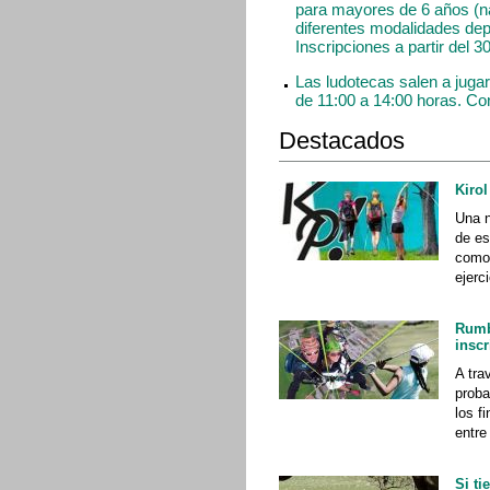
para mayores de 6 años (n
diferentes modalidades depo
Inscripciones a partir del 
Las ludotecas salen a jugar 
de 11:00 a 14:00 horas. Co
Destacados
Kirol
Una n
de es
como 
ejerci
Rumb
inscr
A tra
proba
los f
entre
Si ti