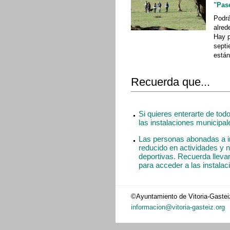
"Pas
Podrá
alred
Hay p
septi
están
Recuerda que...
Si quieres enterarte de tod
las instalaciones municipales
Las personas abonadas a in
reducido en actividades y n
deportivas. Recuerda llevar
para acceder a las instalac
©Ayuntamiento de Vitoria-Gastei
informacion@vitoria-gasteiz.org