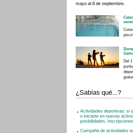
mayo al 8 de septiembre.
Calen
vera
Consu
pisci
Dura
Gama
Del 1
puntu
depor
gratu
¿Sabías qué...?
Actividades deportivas: si 
o iniciarte en nuevas activ
posibilidades. Inscripciones 
Campaña de actividades náut