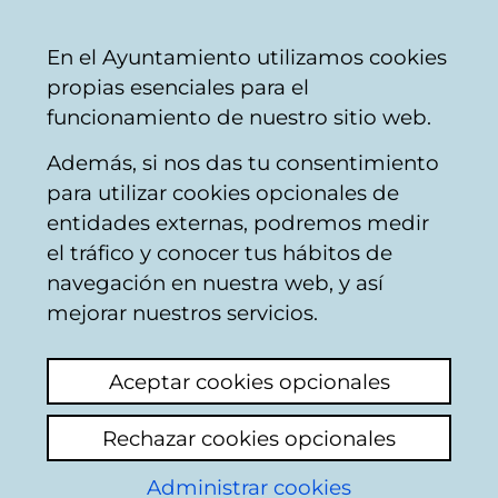
Mairie
Partager
Con
Français
En el Ayuntamiento utilizamos cookies
de
propias esenciales para el
Vitoria-
funcionamiento de nuestro sitio web.
Gasteiz
Además, si nos das tu consentimiento
Buscador de comercios
para utilizar cookies opcionales de
entidades externas, podremos medir
el tráfico y conocer tus hábitos de
Resultado de la
navegación en nuestra web, y así
mejorar nuestros servicios.
búsqueda
Aceptar cookies opcionales
Rechazar cookies opcionales
Administrar cookies