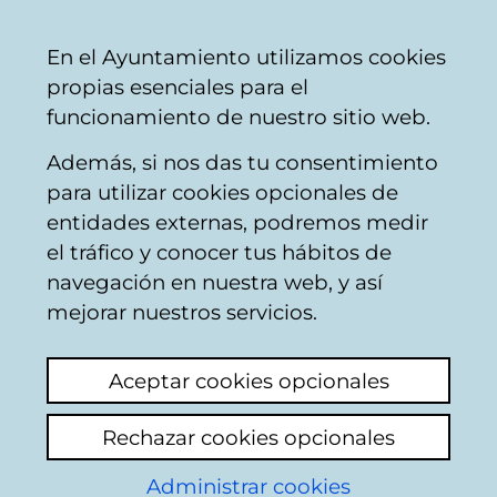
Mairie
Partager
Con
Français
En el Ayuntamiento utilizamos cookies
de
propias esenciales para el
Vitoria-
funcionamiento de nuestro sitio web.
Gasteiz
Además, si nos das tu consentimiento
Buscador del mercado de Santa
para utilizar cookies opcionales de
Bárbara
entidades externas, podremos medir
el tráfico y conocer tus hábitos de
navegación en nuestra web, y así
Resultado de la
mejorar nuestros servicios.
búsqueda
Aceptar cookies opcionales
Rechazar cookies opcionales
Administrar cookies