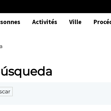
rsonnes
Activités
Ville
Procé
a
 búsqueda