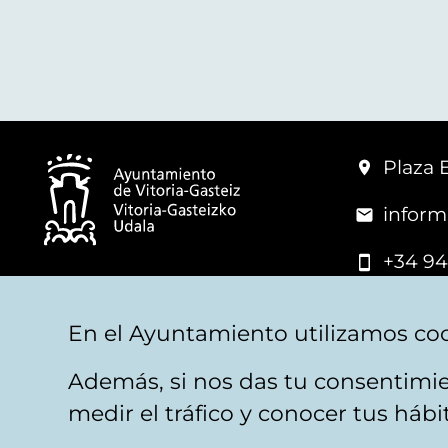
Plaza 
inform
+34 94
© Mairie de Vitoria-Gasteiz
En el Ayuntamiento utilizamos coo
Además, si nos das tu consentimie
Mentions légales
Confidentialité
Politica d
medir el tráfico y conocer tus háb