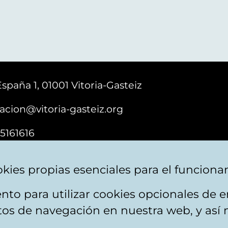
España 1, 01001 Vitoria-Gasteiz
acion@vitoria-gasteiz.org
5161616
kies propias esenciales para el funciona
nto para utilizar cookies opcionales de
e cookies
Plan du site
Accessibilité
Contact
itos de navegación en nuestra web, y así 