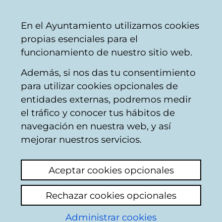
Mairie
Partager
Con
Français
En el Ayuntamiento utilizamos cookies
de
propias esenciales para el
Vitoria-
funcionamiento de nuestro sitio web.
Gasteiz
Además, si nos das tu consentimiento
Konpondu
para utilizar cookies opcionales de
entidades externas, podremos medir
el tráfico y conocer tus hábitos de
Resultado de la
navegación en nuestra web, y así
mejorar nuestros servicios.
búsqueda
Aceptar cookies opcionales
Rechazar cookies opcionales
Administrar cookies