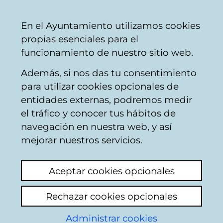
Mairie
Partager
Con
Français
En el Ayuntamiento utilizamos cookies
de
propias esenciales para el
Vitoria-
funcionamiento de nuestro sitio web.
Gasteiz
Además, si nos das tu consentimiento
Konpondu
para utilizar cookies opcionales de
entidades externas, podremos medir
el tráfico y conocer tus hábitos de
Resultado de la
navegación en nuestra web, y así
mejorar nuestros servicios.
búsqueda
Aceptar cookies opcionales
Rechazar cookies opcionales
Administrar cookies