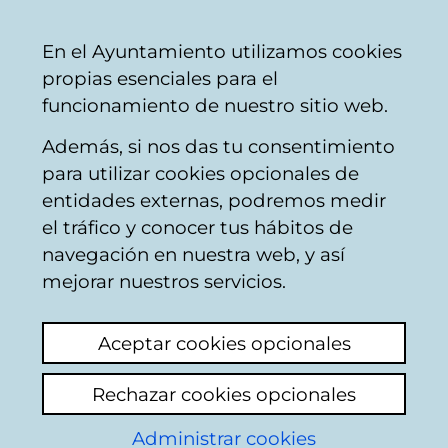
Mairie
Partager
Con
Français
En el Ayuntamiento utilizamos cookies
de
propias esenciales para el
Vitoria-
funcionamiento de nuestro sitio web.
Gasteiz
Además, si nos das tu consentimiento
Buscador de locales de hostelería
para utilizar cookies opcionales de
entidades externas, podremos medir
el tráfico y conocer tus hábitos de
Resultado de la
navegación en nuestra web, y así
mejorar nuestros servicios.
búsqueda
Aceptar cookies opcionales
Rechazar cookies opcionales
Administrar cookies