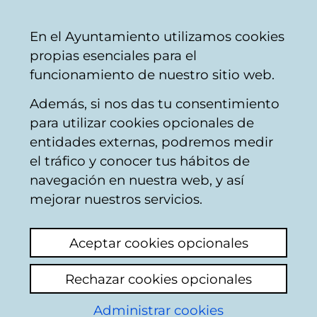
Mairie
Partager
Con
Français
En el Ayuntamiento utilizamos cookies
de
propias esenciales para el
Vitoria-
funcionamiento de nuestro sitio web.
Gasteiz
Además, si nos das tu consentimiento
Buscador del mercado de Santa
para utilizar cookies opcionales de
Bárbara
entidades externas, podremos medir
el tráfico y conocer tus hábitos de
navegación en nuestra web, y así
Resultado de la
mejorar nuestros servicios.
búsqueda
Aceptar cookies opcionales
Rechazar cookies opcionales
Administrar cookies