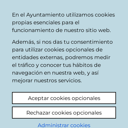
Mairie
Partager
Con
Français
En el Ayuntamiento utilizamos cookies
de
propias esenciales para el
Vitoria-
funcionamiento de nuestro sitio web.
Gasteiz
Además, si nos das tu consentimiento
Buscador del mercado de Santa
para utilizar cookies opcionales de
Bárbara
entidades externas, podremos medir
el tráfico y conocer tus hábitos de
navegación en nuestra web, y así
Resultado de la
mejorar nuestros servicios.
búsqueda
Aceptar cookies opcionales
Rechazar cookies opcionales
Administrar cookies