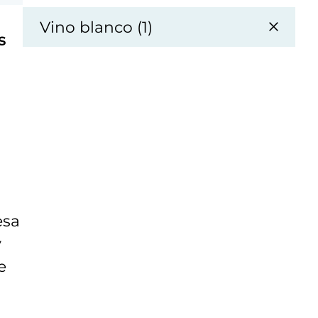
Vino blanco (1)
s
esa
y
e