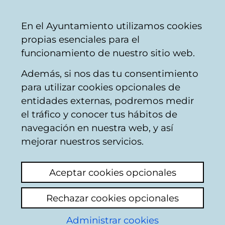
Mairie
Partager
Con
Français
En el Ayuntamiento utilizamos cookies
de
propias esenciales para el
Vitoria-
funcionamiento de nuestro sitio web.
Gasteiz
Además, si nos das tu consentimiento
Buscador del mercado de Santa
para utilizar cookies opcionales de
Bárbara
entidades externas, podremos medir
el tráfico y conocer tus hábitos de
navegación en nuestra web, y así
Resultado de la
mejorar nuestros servicios.
búsqueda
Aceptar cookies opcionales
Rechazar cookies opcionales
Administrar cookies