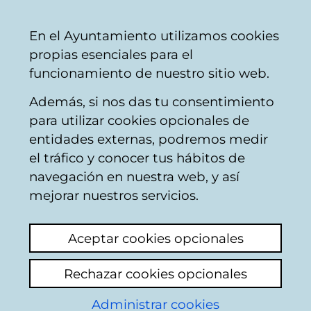
Mairie
Partager
Con
Français
En el Ayuntamiento utilizamos cookies
de
propias esenciales para el
Vitoria-
funcionamiento de nuestro sitio web.
Gasteiz
Además, si nos das tu consentimiento
Buscador del mercado de Santa
para utilizar cookies opcionales de
Bárbara
entidades externas, podremos medir
el tráfico y conocer tus hábitos de
navegación en nuestra web, y así
Resultado de la
mejorar nuestros servicios.
búsqueda
Aceptar cookies opcionales
Rechazar cookies opcionales
Administrar cookies