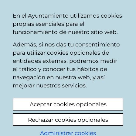
Mairie
Partager
Con
Français
En el Ayuntamiento utilizamos cookies
de
propias esenciales para el
Vitoria-
funcionamiento de nuestro sitio web.
Gasteiz
Además, si nos das tu consentimiento
Buscador del mercado de Santa
para utilizar cookies opcionales de
Bárbara
entidades externas, podremos medir
el tráfico y conocer tus hábitos de
navegación en nuestra web, y así
Resultado de la
mejorar nuestros servicios.
búsqueda
Aceptar cookies opcionales
Rechazar cookies opcionales
Administrar cookies