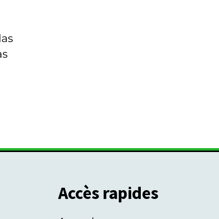
las
as
Accès rapides