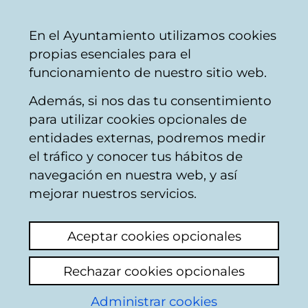
Mairie
Partager
Con
Français
En el Ayuntamiento utilizamos cookies
de
propias esenciales para el
Vitoria-
funcionamiento de nuestro sitio web.
Gasteiz
Además, si nos das tu consentimiento
Buscador del mercado de Santa
para utilizar cookies opcionales de
Bárbara
entidades externas, podremos medir
el tráfico y conocer tus hábitos de
navegación en nuestra web, y así
Resultado de la
mejorar nuestros servicios.
búsqueda
Aceptar cookies opcionales
Rechazar cookies opcionales
Administrar cookies