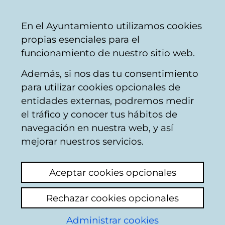
Mairie
Partager
Con
Français
En el Ayuntamiento utilizamos cookies
de
propias esenciales para el
Vitoria-
funcionamiento de nuestro sitio web.
Gasteiz
Además, si nos das tu consentimiento
Buscador del mercado de Santa
para utilizar cookies opcionales de
Bárbara
entidades externas, podremos medir
el tráfico y conocer tus hábitos de
navegación en nuestra web, y así
Resultado de la
mejorar nuestros servicios.
búsqueda
Aceptar cookies opcionales
Rechazar cookies opcionales
Administrar cookies